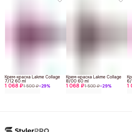
Крем-краска Lakme Collage
Крем-краска Lakme Collage
Кр
7/12 60 ml
8/00 60 ml
6/
1 068 ₽
1 068 ₽
1
1 500 ₽
−
29
%
1 500 ₽
−
29
%