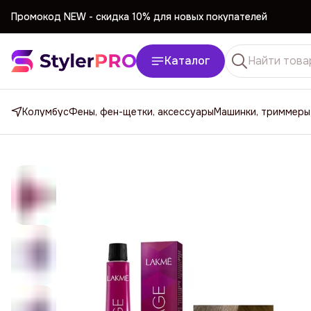
Промокод NEW -
cкидка 10% для новых покупателей
Промокод NEW -
cкидка 10% для новых покупателей
Каталог
Колумбус
Фены, фен-щетки, аксессуары
Машинки, триммеры