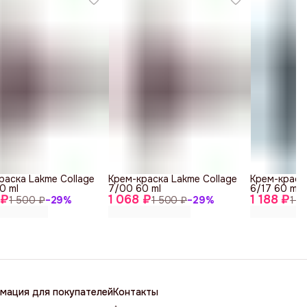
раска Lakme Collage
Крем-краска Lakme Collage
Крем-краск
0 ml
7/00 60 ml
6/17 60 ml
 ₽
1 068 ₽
1 188 ₽
1 500 ₽
−
29
%
1 500 ₽
−
29
%
1 6
мация для покупателей
Контакты