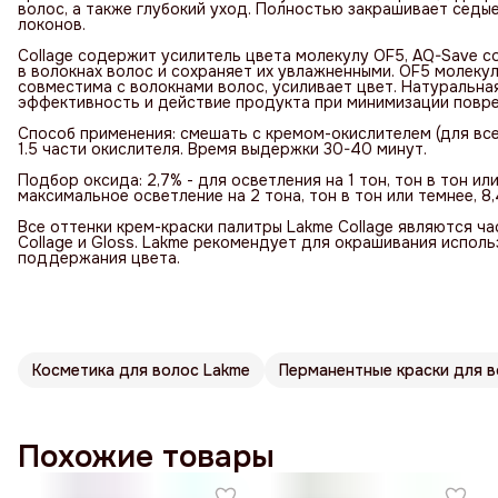
волос, а также глубокий уход. Полностью закрашивает седы
локонов.
Collage содержит усилитель цвета молекулу OF5, AQ-Save c
в волокнах волос и сохраняет их увлажненными. OF5 молеку
совместима с волокнами волос, усиливает цвет. Натуральна
эффективность и действие продукта при минимизации повре
Способ применения: смешать с кремом-окислителем (для всех
1.5 части окислителя. Время выдержки 30-40 минут.
Подбор оксида: 2,7% - для осветления на 1 тон, тон в тон ил
максимальное осветление на 2 тона, тон в тон или темнее, 8,
Все оттенки крем-краски палитры Lakme Collage являются 
Collage и Gloss. Lakme рекомендует для окрашивания использ
поддержания цвета.
Косметика для волос Lakme
Перманентные краски для 
Похожие товары