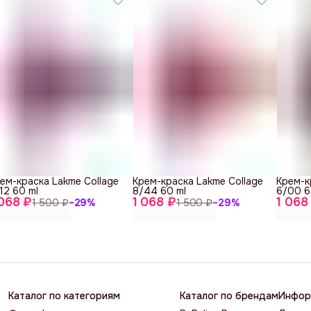
ем-краска Lakme Collage
Крем-краска Lakme Collage
Крем-к
12 60 ml
8/44 60 ml
6/00 6
 068 ₽
1 068 ₽
1 068
1 500 ₽
−
29
%
1 500 ₽
−
29
%
Каталог по категориям
Каталог по брендам
Инфор