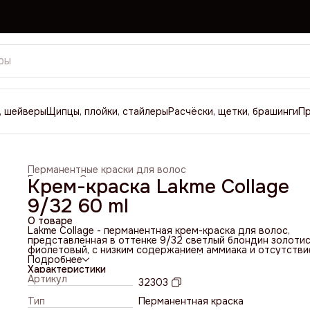
, шейверы
Щипцы, плойки, стайлеры
Расчёски, щетки, брашинги
П
Перманентные краски для волос
Главная
›
Средства для окрашивания
›
Крем-краска Lakme Collage
9/32 60 ml
О товаре
Lakme Collage - перманентная крем-краска для волос,
представленная в оттенке 9/32 светлый блондин золоти
фиолетовый, с низким содержанием аммиака и отсутстви
составе парафенилендиамина (PPD). Новая формула Coll
Подробнее
теперь веганская!
Характеристики
Краска обеспечивает максимальную стойкость цвета,
Артикул
32303
однородное и равномерное окрашивание по всей длине
волос, а также глубокий уход. Полностью закрашивает с
Тип
Перманентная краска
волосы. Восстанавливает природный блеск локонов.