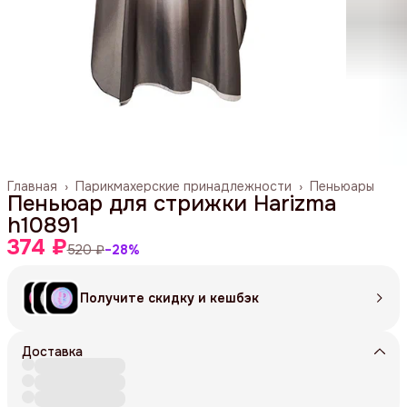
Главная
›
Парикмахерские принадлежности
›
Пеньюары
Пеньюар для стрижки Harizma
h10891
374 ₽
520 ₽
−
28
%
Получите скидку и кешбэк
Доставка