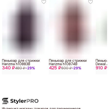
Пеньюар для стрижки
Пеньюар для стрижки
Пеньюа
Harizma h10883B
Harizma h10874B
Dewal A
340 ₽
425 ₽
910 ₽
480 ₽
−
29
%
600 ₽
−
29
%
1
Интернет-магазин товаров для парикмахеров