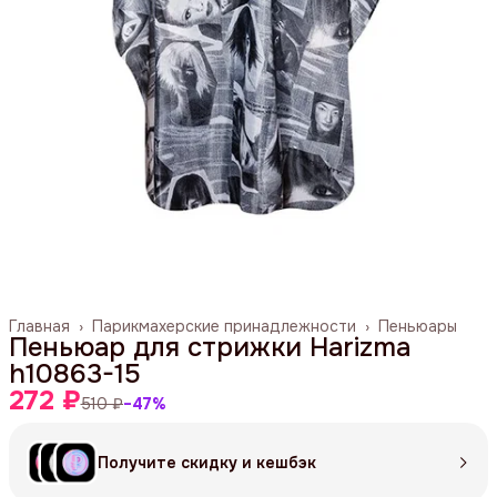
Главная
›
Парикмахерские принадлежности
›
Пеньюары
Пеньюар для стрижки Harizma
h10863-15
272 ₽
510 ₽
−
47
%
Получите скидку и кешбэк