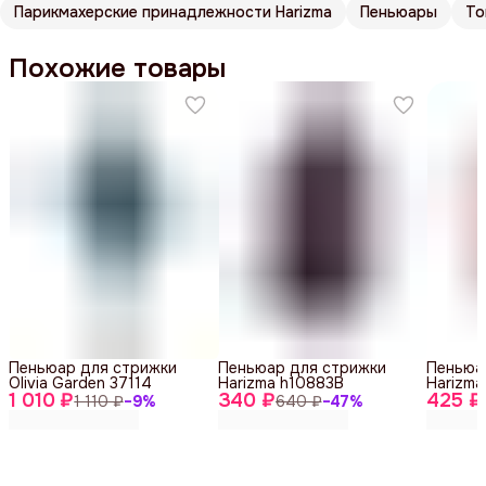
Парикмахерские принадлежности Harizma
Пеньюары
То
Похожие товары
Пеньюар для стрижки
Пеньюар для стрижки
Пеньюа
Olivia Garden 37114
Harizma h10883B
Harizma
1 010 ₽
340 ₽
425 ₽
1 110 ₽
−
9
%
640 ₽
−
47
%