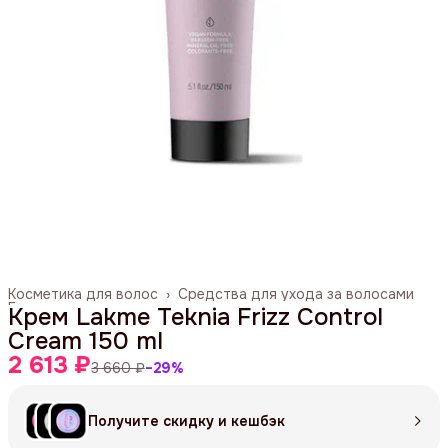
Косметика для волос
›
Средства для ухода за волосами
Главная
›
Крем Lakme Teknia Frizz Control
Cream 150 ml
2 613 ₽
3 660 ₽
−
29
%
Получите скидку и кешбэк