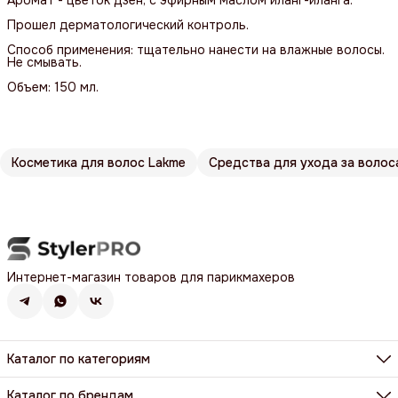
Аромат - цветок дзен, с эфирным маслом иланг-иланга.
Прошел дерматологический контроль.
Способ применения: тщательно нанести на влажные волосы.
Не смывать.
Объем: 150 мл.
Косметика для волос Lakme
Средства для ухода за волос
Интернет-магазин товаров для парикмахеров
Каталог по категориям
Фены, фен-щетки, аксессуары
Машинки, триммеры, шейверы
Каталог по брендам