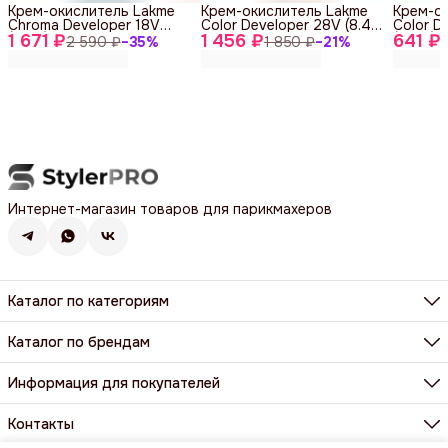
Крем-окислитель Lakme
Крем-окислитель Lakme
Крем-о
Chroma Developer 18V
Color Developer 28V (8.4%)
Color D
1 671 ₽
(5.4%) 1000ml
1 456 ₽
1000 ml
641 ₽
(11.5%) 
2 590 ₽
−
35
%
1 850 ₽
−
21
%
Интернет-магазин товаров для парикмахеров
Каталог по категориям
Фены, фен-щетки, аксессуары
Машинки, триммеры, шейверы
Каталог по брендам
Щипцы, плойки, стайлеры
BaByliss Pro
Расчёски, щетки, брашинги
Dewal
Информация для покупателей
Парикмахерские ножницы и бритвы
Harizma
Все категории
Доставка и оплата
Wahl
Контакты и реквизиты
Контакты
Y.S. Park
Гарантия и возврат
Все бренды