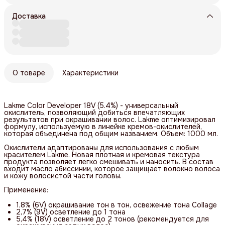
Доставка
О товаре
Характеристики
Lakme Color Developer 18V (5.4%) - универсальный
окислитель, позволяющий добиться впечатляющих
результатов при окрашивании волос. Lakme оптимизировал
формулу, используемую в линейке кремов-окислителей,
которая объединена под общим названием. Объем: 1000 мл.
Окислители адаптированы для использования с любым
красителем Lakme. Новая плотная и кремовая текстура
продукта позволяет легко смешивать и наносить. В состав
входит масло абиссинии, которое защищает волокно волоса
и кожу волосистой части головы.
Применение:
1,8% (6V) окрашивание тон в тон, освежение тона Collage
2,7% (9V) осветление до 1 тона
5,4% (18V) осветление до 2 тонов (рекомендуется для