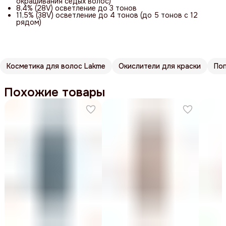
окрашивания седых волос)
8,4% (28V) осветление до 3 тонов
11,5% (38V) осветление до 4 тонов (до 5 тонов с 12
рядом)
Косметика для волос Lakme
Окислители для краски
По
Похожие товары