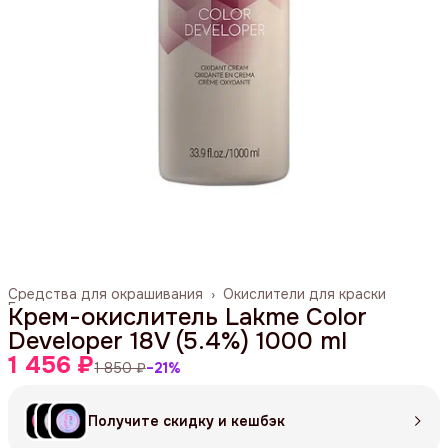
Средства для окрашивания
›
Окислители для краски
Главная
›
Крем-окислитель Lakme Color
Developer 18V (5.4%) 1000 ml
1 456 ₽
1 850 ₽
−
21
%
Получите скидку и кешбэк