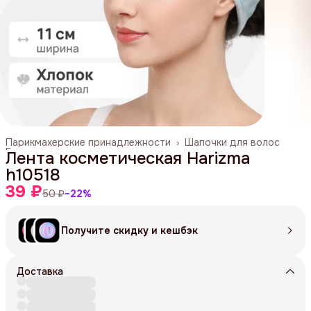
Парикмахерские принадлежности
›
Шапочки для волос
Главная
›
Лента косметическая Harizma
h10518
39 ₽
50 ₽
−
22
%
Получите скидку и кешбэк
Доставка