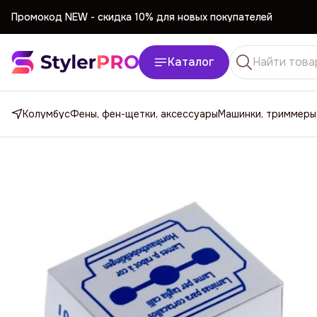
Промокод NEW -
cкидка 10% для новых покупателей
Промокод NEW -
cкидка 10% для новых покупателей
Каталог
Колумбус
Фены, фен-щетки, аксессуары
Машинки, триммеры