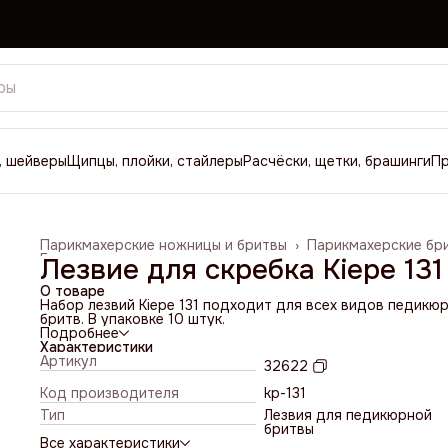
, шейверы
Щипцы, плойки, стайлеры
Расчёски, щетки, брашинги
П
Парикмахерские ножницы и бритвы
›
Парикмахерские бр
Главная
›
Лезвие для скребка Kiepe 131
О товаре
Набор лезвий Kiepe 131 подходит для всех видов педикю
бритв. В упаковке 10 штук.
Подробнее
Характеристики
Артикул
32622
Код производителя
kp-131
Тип
Лезвия для педикюрной
бритвы
Все характеристики