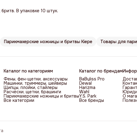
бритв. В упаковке 10 штук.
Парикмахерские ножницы и бритвы Kiepe
Товары для пар
Каталог по категориям
Каталог по брендам
Инфор
Фены, фен-щетки, аксессуары
BaByliss Pro
Достав
Машинки, триммеры, шейверы
Dewal
Контак
Щипцы, плойки, стайлеры
Harizma
Гарант
Расчёски, щетки, брашинги
Wahl
Юриди
Парикмахерские ножницы и бритвы
Y.S. Park
О мага
Все категории
Все бренды
Полез
та