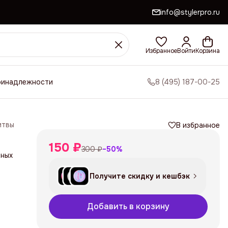
info@stylerpro.ru
Избранное
Войти
Корзина
ринадлежности
8 (495) 187-00-25
итвы
В избранное
150 ₽
300 ₽
−
50
%
рных
Получите скидку и кешбэк
Добавить в корзину