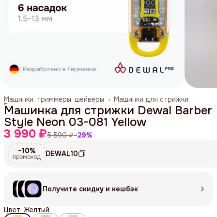
Машинки, триммеры, шейверы
›
Машинки для стрижки
Главная
›
Машинка для стрижки Dewal Barber
Style Neon 03-081 Yellow
3 990 ₽
5 590 ₽
−
29
%
−10%
DEWAL10
промокод
Получите скидку и кешбэк
Цвет: Желтый