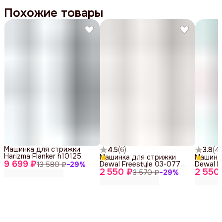
Похожие товары
Машинка для стрижки
4.5
(
6
)
3.8
(
4
)
Harizma Flanker h10125
Машинка для стрижки
Машинк
9 699 ₽
Dewal Freestyle 03-077
Dewal F
13 580 ₽
−
29
%
2 550 ₽
Gold
2 550
Red
3 570 ₽
−
29
%