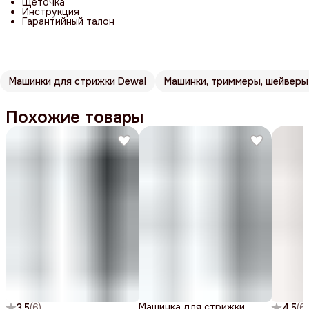
Щеточка
Инструкция
Гарантийный талон
Машинки для стрижки Dewal
Похожие товары
Машинка для стрижки
3.5
(
6
)
4.5
(
6
)