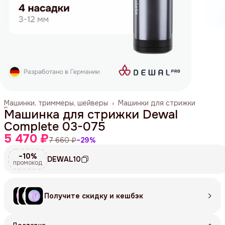
Машинки, триммеры, шейверы
›
Машинки для стрижки
Главная
›
Машинка для стрижки Dewal
Complete 03-075
5 470 ₽
7 660 ₽
−
29
%
−10%
DEWAL10
промокод
Получите скидку и кешбэк