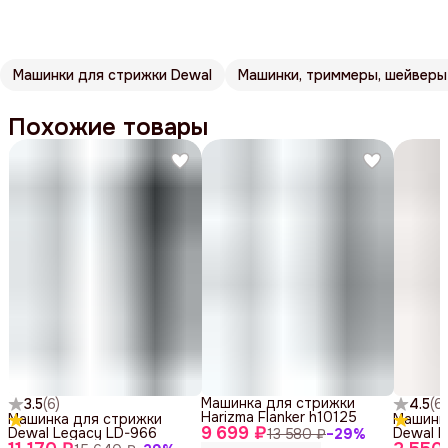
Машинки для стрижки Dewal
Похожие товары
Машинка для стрижки
3.5
(
6
)
4.5
(
6
)
Harizma Flanker h10125
Машинка для стрижки
Машинк
9 699 ₽
Dewal Legacy LD-966
Dewal F
13 580 ₽
−
29
%
Gold