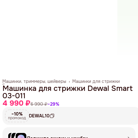
Машинки, триммеры, шейверы
›
Машинки для стрижки
Главная
›
Машинка для стрижки Dewal Smart
03-011
4 990 ₽
6 990 ₽
−
29
%
−10%
DEWAL10
промокод