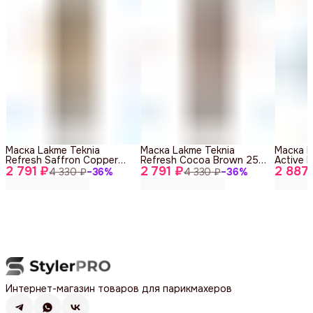
Маска Lakme Teknia
Маска Lakme Teknia
Маска L
Refresh Saffron Copper
Refresh Cocoa Brown 250
Active F
2 791 ₽
250 ml
2 791 ₽
ml
2 887
Weakene
4 330 ₽
−
36
%
4 330 ₽
−
36
%
Интернет-магазин товаров для парикмахеров