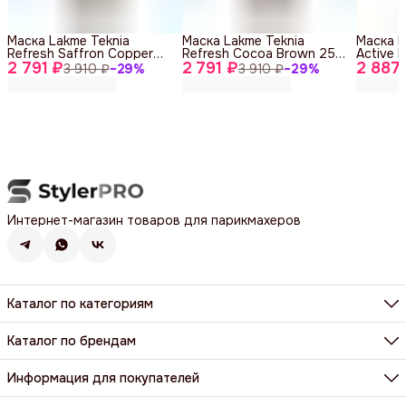
Маска Lakme Teknia
Маска Lakme Teknia
Маска L
Refresh Saffron Copper
Refresh Cocoa Brown 250
Active F
2 791 ₽
250 ml
2 791 ₽
ml
2 887
Weakene
3 910 ₽
−
29
%
3 910 ₽
−
29
%
Интернет-магазин товаров для парикмахеров
Каталог по категориям
Фены, фен-щетки, аксессуары
Машинки, триммеры, шейверы
Каталог по брендам
Щипцы, плойки, стайлеры
BaByliss Pro
Расчёски, щетки, брашинги
Dewal
Информация для покупателей
Парикмахерские ножницы и бритвы
Harizma
Все категории
Доставка и оплата
Wahl