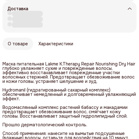
Доставка
О товаре
Характеристики
Маска питательная Lakme K.Therapy Repair Nourishing Dry Hair
глубоко увлажняет сухие и поврежденные волосы,
эффективно восстанавливает поврежденные участки
волосяных стержней. Предотвращает обезвоживание волос
и кожи головы, устраняет шелушение и зуд.
Hydromanil (гидратированный сахарный комплекс)
обеспечивает немедленный и долговременный увлажняющий
эффект.
Водомаслянный комплекс растений бабассу и макадамии
предотвращает обезвоживание волос, смягчает кожу
головы. Восстанавливает защитный гидролипидный слой.
Прошло дерматологический контроль.
Способ применения: нанесите на вымытые подсушенные
(влажные) волосы, оставьте для воздействия на 10 минут,