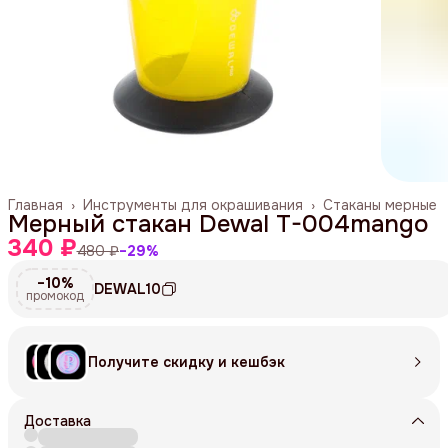
Главная
›
Инструменты для окрашивания
›
Стаканы мерные
Мерный стакан Dewal T-004mango
340 ₽
480 ₽
−
29
%
−10%
DEWAL10
промокод
Получите скидку и кешбэк
Доставка