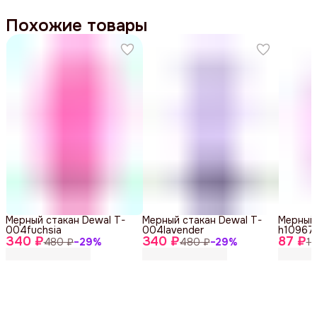
Похожие товары
Мерный стакан Dewal T-
Мерный стакан Dewal T-
Мерный 
004fuchsia
004lavender
h10967
340 ₽
340 ₽
87 ₽
480 ₽
−
29
%
480 ₽
−
29
%
1