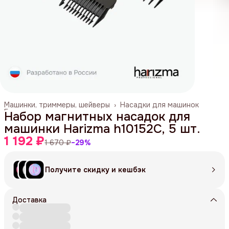
Машинки, триммеры, шейверы
›
Насадки для машинок
Главная
›
Набор магнитных насадок для
машинки Harizma h10152C, 5 шт.
1 192 ₽
1 670 ₽
−
29
%
Получите скидку и кешбэк
Доставка