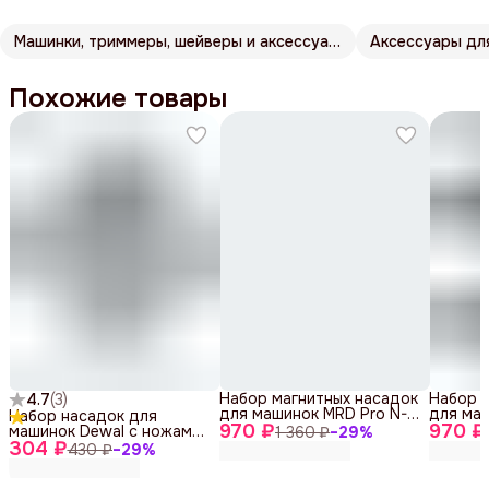
Машинки, триммеры, шейверы и аксессуары Harizma
Аксессуары дл
Похожие товары
Набор магнитных насадок
Набор 
4.7
(
3
)
для машинок MRD Pro N-
для маш
Набор насадок для
970 ₽
MRD-white, 6 шт.
970 ₽
MRD-bla
машинок Dewal с ножами
1 360 ₽
−
29
%
304 ₽
формата A5, 03-S
430 ₽
−
29
%