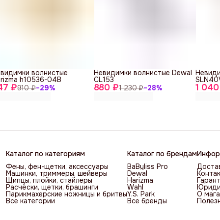
видимки волнистые
Невидимки волнистые Dewal
Невиди
rizma h10536-04B
CL153
SLN40
47 ₽
880 ₽
1 040
910 ₽
−
29
%
1 230 ₽
−
28
%
Каталог по категориям
Каталог по брендам
Инфор
Фены, фен-щетки, аксессуары
BaByliss Pro
Достав
Машинки, триммеры, шейверы
Dewal
Контак
Щипцы, плойки, стайлеры
Harizma
Гарант
Расчёски, щетки, брашинги
Wahl
Юриди
Парикмахерские ножницы и бритвы
Y.S. Park
О мага
Все категории
Все бренды
Полез