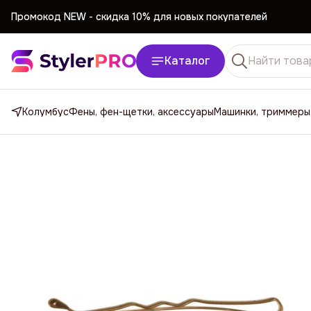
Промокод NEW -
cкидка 10% для новых покупателей
Промокод NEW -
cкидка 10% для новых покупателей
Каталог
Колумбус
Фены, фен-щетки, аксессуары
Машинки, триммеры