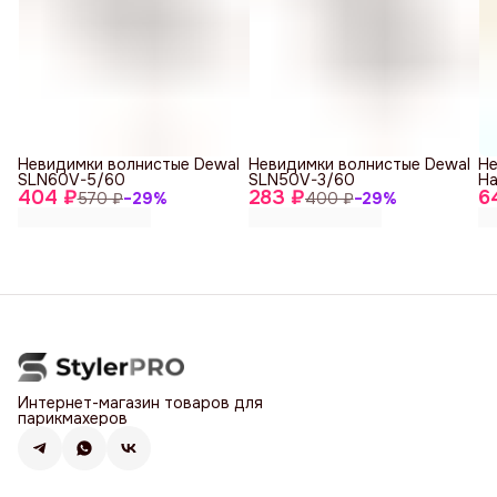
Невидимки волнистые Dewal
Невидимки волнистые Dewal
Не
SLN60V-5/60
SLN50V-3/60
Ha
404 ₽
283 ₽
6
570 ₽
−
29
%
400 ₽
−
29
%
Интернет-магазин товаров для
парикмахеров