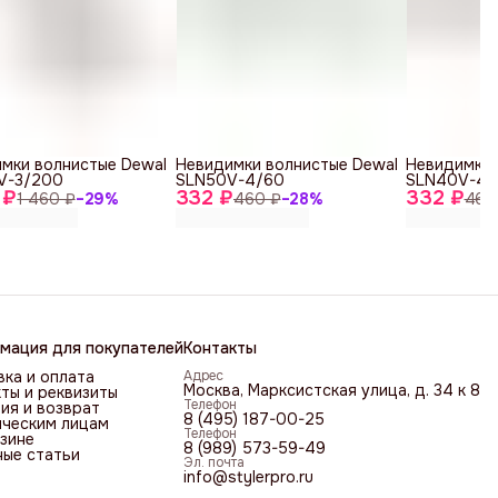
мки волнистые Dewal
Невидимки волнистые Dewal
Невидимки 
V-3/200
SLN50V-4/60
SLN40V-4/
 ₽
332 ₽
332 ₽
1 460 ₽
−
29
%
460 ₽
−
28
%
460
мация для покупателей
Контакты
ка и оплата
Адрес
Москва, Марксистская улица, д. 34 к 8
ты и реквизиты
Телефон
ия и возврат
8 (495) 187-00-25
ческим лицам
Телефон
зине
8 (989) 573-59-49
ные статьи
Эл. почта
info@stylerpro.ru