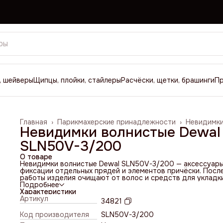
, шейверы
Щипцы, плойки, стайлеры
Расчёски, щетки, брашинги
П
Главная
›
Парикмахерские принадлежности
›
Невидимк
Невидимки волнистые Dewal
SLN50V-3/200
О товаре
Невидимки волнистые Dewal SLN50V-3/200 — аксессуары
фиксации отдельных прядей и элементов причёски. Посл
работы изделия очищают от волос и средств для укладки
полностью просушивают и хранят в закрытой сухой ёмко
Подробнее
Материал — металл. Форма — волнистая. Длина — 5 см.
Характеристики
Цвет — коричневый. Количество — 200 гр. Страна
Артикул
34821
производства — КНР.
Код производителя
SLN50V-3/200