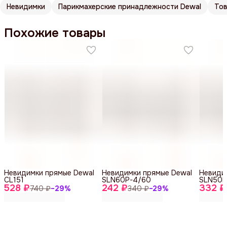
Невидимки
Парикмахерские принадлежности Dewal
Тов
Похожие товары
Невидимки прямые Dewal
Невидимки прямые Dewal
Невиди
CL151
SLN60P-4/60
SLN50P
528 ₽
242 ₽
332 ₽
740 ₽
−
29
%
340 ₽
−
29
%