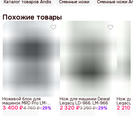
Каталог товаров Andis
Сменные ножи
Сменные ножи An
Похожие товары
Ножевой блок для
Нож для машинки Dewal
Нож дл
машинок MRD Pro LM-
Legacy LD-966, LM-966
Legacy 
3 400 ₽
MRD-FB, 45 мм
2 320 ₽
2 210 
4 760 ₽
−
29
%
3 250 ₽
−
29
%