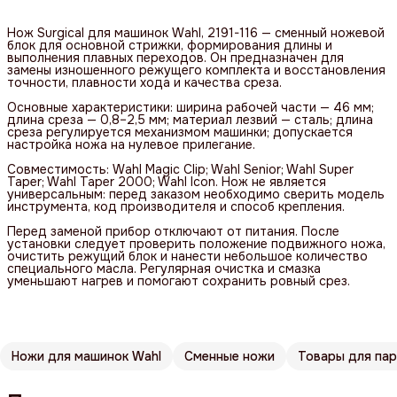
Нож Surgical для машинок Wahl, 2191-116 — сменный ножевой
блок для основной стрижки, формирования длины и
выполнения плавных переходов. Он предназначен для
замены изношенного режущего комплекта и восстановления
точности, плавности хода и качества среза.
Основные характеристики: ширина рабочей части — 46 мм;
длина среза — 0,8–2,5 мм; материал лезвий — сталь; длина
среза регулируется механизмом машинки; допускается
настройка ножа на нулевое прилегание.
Совместимость: Wahl Magic Clip; Wahl Senior; Wahl Super
Taper; Wahl Taper 2000; Wahl Icon. Нож не является
универсальным: перед заказом необходимо сверить модель
инструмента, код производителя и способ крепления.
Перед заменой прибор отключают от питания. После
установки следует проверить положение подвижного ножа,
очистить режущий блок и нанести небольшое количество
специального масла. Регулярная очистка и смазка
уменьшают нагрев и помогают сохранить ровный срез.
Ножи для машинок Wahl
Сменные ножи
Товары для пар