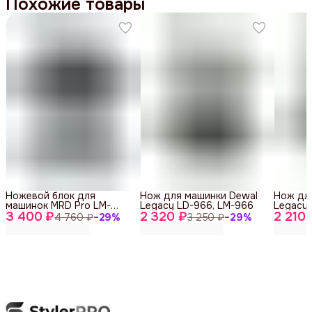
Похожие товары
Ножевой блок для
Нож для машинки Dewal
Нож дл
машинок MRD Pro LM-
Legacy LD-966, LM-966
Legacy 
3 400 ₽
MRD-FB, 45 мм
2 320 ₽
2 210 
4 760 ₽
−
29
%
3 250 ₽
−
29
%