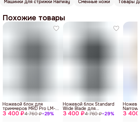
Машинки для стрижки Hairway
Сменные ножи
Товары д
Похожие товары
Ножевой блок для
Ножевой блок Standard
Ножевой
триммеров MRD Pro LM-
Wide Blade для
Narrow 
3 400 ₽
MRD-DWB, 40 мм
3 400 ₽
триммеров MRD Pro LM-
3 400
тримме
4 760 ₽
−
29
%
4 760 ₽
−
29
%
MRD-SWB, 40 мм
MRD-SN