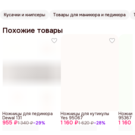
Кусачки и книпсеры
Товары для маникюра и педикюра
Похожие товары
Ножницы для педикюра
Ножницы для кутикулы
Ножниц
Dewal 131
Yes 95067
95367
955 ₽
1 160 ₽
1 160 
1 340 ₽
−
29
%
1 620 ₽
−
28
%