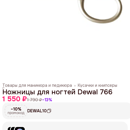
Товары для маникюра и педикюра
›
Кусачки и книпсеры
Главная
›
Ножницы для ногтей Dewal 766
1 550 ₽
1 790 ₽
−
13
%
−10%
DEWAL10
промокод