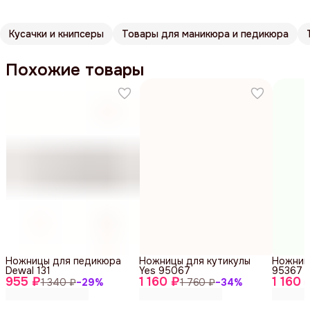
Кусачки и книпсеры
Товары для маникюра и педикюра
Похожие товары
Ножницы для педикюра
Ножницы для кутикулы
Ножниц
Dewal 131
Yes 95067
95367
955 ₽
1 160 ₽
1 160 
1 340 ₽
−
29
%
1 760 ₽
−
34
%