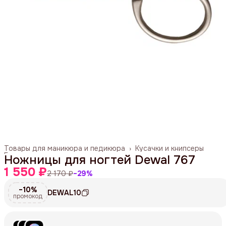
Товары для маникюра и педикюра
›
Кусачки и книпсеры
Главная
›
Ножницы для ногтей Dewal 767
1 550 ₽
2 170 ₽
−
29
%
−10%
DEWAL10
промокод