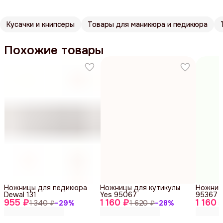
Кусачки и книпсеры
Товары для маникюра и педикюра
Похожие товары
Ножницы для педикюра
Ножницы для кутикулы
Ножниц
Dewal 131
Yes 95067
95367
955 ₽
1 160 ₽
1 160 
1 340 ₽
−
29
%
1 620 ₽
−
28
%