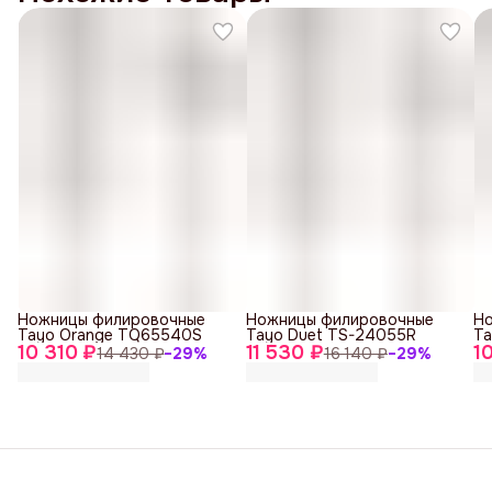
Ножницы филировочные
Ножницы филировочные
Н
Tayo Orange TQ65540S
Tayo Duet TS-24055R
Ta
10 310 ₽
11 530 ₽
1
14 430 ₽
−
29
%
16 140 ₽
−
29
%