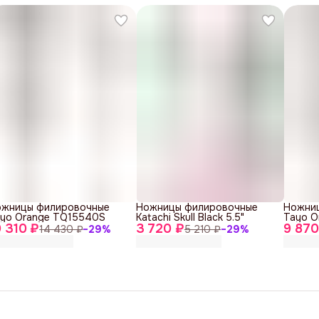
ожницы филировочные
Ножницы филировочные
Ножни
yo Orange TQ15540S
Katachi Skull Black 5.5"
Tayo O
0 310 ₽
3 720 ₽
9 870
14 430 ₽
−
29
%
5 210 ₽
−
29
%