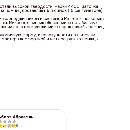
стали высокой твердости, марки 440С. Заточка
на ножниц составляет 6 дюймов (15 сантиметров).
микроподшипником и системой Mini-click, позволяет
унды. Микроподшипник обеспечивает стабильную
плении полотен и увеличивает срок службы ножниц.
номичную форму, в совокупности со съемным
у мастера комфортной и не перегружают мышцы
ьберт Абраамян
мая 2026 г.