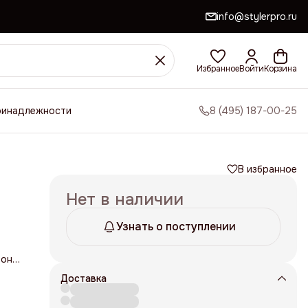
info@stylerpro.ru
Избранное
Войти
Корзина
ринадлежности
8 (495) 187-00-25
В избранное
Нет в наличии
Узнать о поступлении
лона
рмы
дин
Доставка
нная