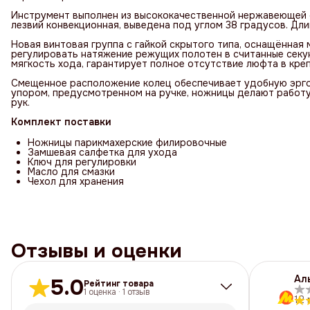
Инструмент выполнен из высококачественной нержавеющей 
лезвий конвекционная, выведена под углом 38 градусов. Дли
Новая винтовая группа с гайкой скрытого типа, оснащённая 
регулировать натяжение режущих полотен в считанные сек
мягкость хода, гарантирует полное отсутствие люфта в кре
Смещенное расположение колец обеспечивает удобную эрго
упором, предусмотренном на ручке, ножницы делают работ
рук.
Комплект поставки
Ножницы парикмахерские филировочные
Замшевая салфетка для ухода
Ключ для регулировки
Масло для смазки
Чехол для хранения
Отзывы и оценки
Ал
5.0
Рейтинг товара
1
оценка
·
1
отзыв
12 