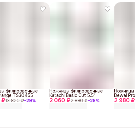
цы филировочные
Ножницы филировочные
Ножницы ф
range TS30455
Katachi Basic Cut 5.5"
Dewal Profi
 ₽
2 060 ₽
2 980 ₽
13 820 ₽
−
29
%
2 880 ₽
−
28
%
4 