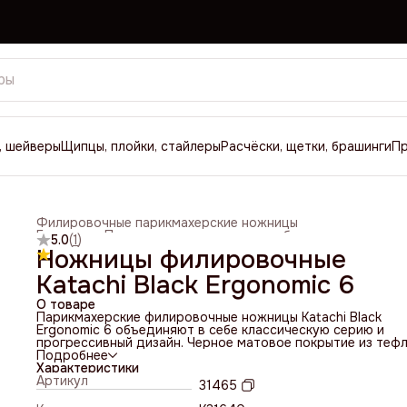
, шейверы
Щипцы, плойки, стайлеры
Расчёски, щетки, брашинги
П
Филировочные парикмахерские ножницы
Главная
›
Парикмахерские ножницы и бритвы
›
5.0
(
1
)
Ножницы филировочные
Katachi Black Ergonomic 6
О товаре
Парикмахерские филировочные ножницы Katachi Black
Ergonomic 6 объединяют в себе классическую серию и
прогрессивный дизайн. Черное матовое покрытие из теф
является гипоаллергенным. Имеют 40 зубцов особой фо
Подробнее
на одной из сторон, которые снимают до 40% волос за о
Характеристики
«шаг» и обеспечивают мягкий выход полотна из волос. Да
Артикул
31465
модель ножниц удовлетворит потребности даже самых
требовательных парикмахеров.