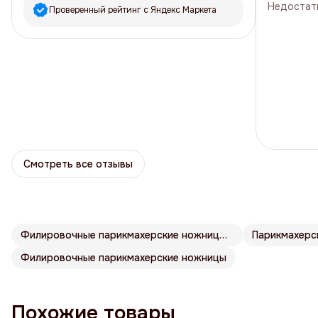
Недостат
Проверенный рейтинг с Яндекс Маркета
5
звёзд
1
4
звезды
0
3
звезды
0
2
звезды
0
1
звезда
0
Смотреть все отзывы
Филировочные парикмахерские ножницы Katachi
Филировочные парикмахерские ножницы
Похожие товары