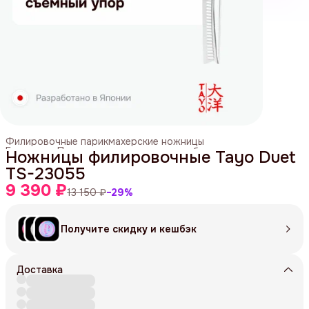
Филировочные парикмахерские ножницы
Главная
›
Парикмахерские ножницы и бритвы
›
Ножницы филировочные Tayo Duet
TS-23055
9 390 ₽
13 150 ₽
−
29
%
Получите скидку и кешбэк
Доставка