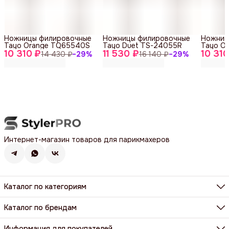
Ножницы филировочные
Ножницы филировочные
Ножниц
Tayo Orange TQ65540S
Tayo Duet TS-24055R
Tayo O
10 310 ₽
11 530 ₽
10 310
14 430 ₽
−
29
%
16 140 ₽
−
29
%
Интернет-магазин товаров для парикмахеров
Каталог по категориям
Фены, фен-щетки, аксессуары
Машинки, триммеры, шейверы
Каталог по брендам
Щипцы, плойки, стайлеры
BaByliss Pro
Расчёски, щетки, брашинги
Dewal
Информация для покупателей