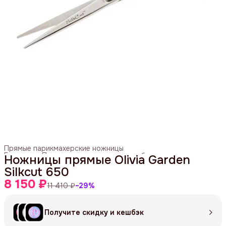
Прямые парикмахерские ножницы
Главная
›
Парикмахерские ножницы и бритвы
›
Ножницы прямые Olivia Garden
Silkcut 650
8 150 ₽
11 410 ₽
−
29
%
Получите скидку и кешбэк