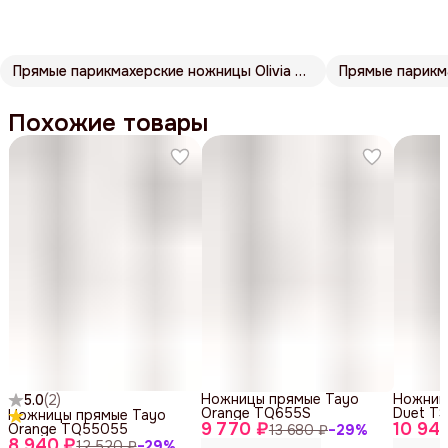
Прямые парикмахерские ножницы Olivia Garden
Прямые парикм
Похожие товары
Ножницы прямые Tayo
Ножниц
5.0
(
2
)
Orange TQ655S
Duet T
Ножницы прямые Tayo
9 770 ₽
10 94
Orange TQ55055
13 680 ₽
−
29
%
8 940 ₽
12 520 ₽
−
29
%