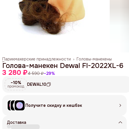
Парикмахерские принадлежности
›
Головы-манекены
Главная
›
Голова-манекен Dewal FI-2022XL-6
3 280 ₽
4 590 ₽
−
29
%
−10%
DEWAL10
промокод
Получите скидку и кешбэк
Доставка