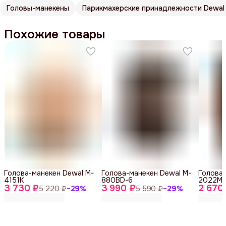
Головы-манекены
Парикмахерские принадлежности Dewal
Похожие товары
Голова-манекен Dewal M-
Голова-манекен Dewal M-
Голова-
4151K
880BD-6
2022M-
3 730 ₽
3 990 ₽
2 670
5 220 ₽
−
29
%
5 590 ₽
−
29
%