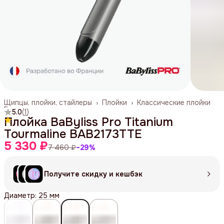
Щипцы, плойки, стайлеры
›
Плойки
›
Классические плойки
Главная
›
5.0
(
1
)
Плойка BaByliss Pro Titanium
Tourmaline BAB2173TTE
5 330 ₽
7 460 ₽
−
29
%
Получите скидку и кешбэк
Диаметр: 25 мм