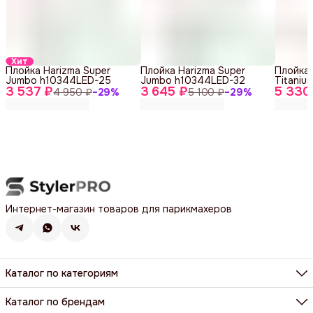
Хит
Плойка Harizma Super
Плойка Harizma Super
Плойка 
Jumbo h10344LED-25
Jumbo h10344LED-32
Titaniu
3 537 ₽
3 645 ₽
5 330
BAB217
4 950 ₽
−
29
%
5 100 ₽
−
29
%
Интернет-магазин товаров для парикмахеров
Каталог по категориям
Фены, фен-щетки, аксессуары
Машинки, триммеры, шейверы
Каталог по брендам
Щипцы, плойки, стайлеры