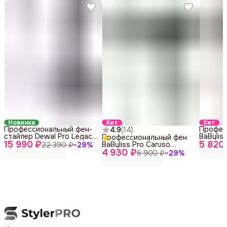
Новинка
Хит
Хит
Профессиональный фен-
Профес
4.9
(
14
)
стайлер Dewal Pro Legacy
BaByliss
Профессиональный фен
15 990 ₽
LD-2203
5 820
BAB651
BaByliss Pro Caruso
22 390 ₽
−
29
%
4 930 ₽
BAB6520RE
6 900 ₽
−
29
%