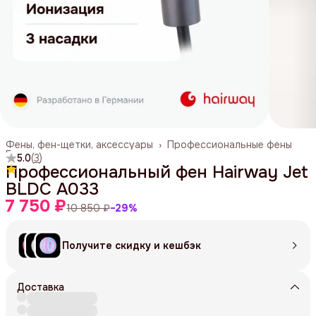
Фены, фен-щетки, аксессуары
›
Профессиональные фены
Главная
›
5.0
(
3
)
Профессиональный фен Hairway Jet
BLDC A033
7 750 ₽
10 850 ₽
−
29
%
Получите скидку и кешбэк
Доставка