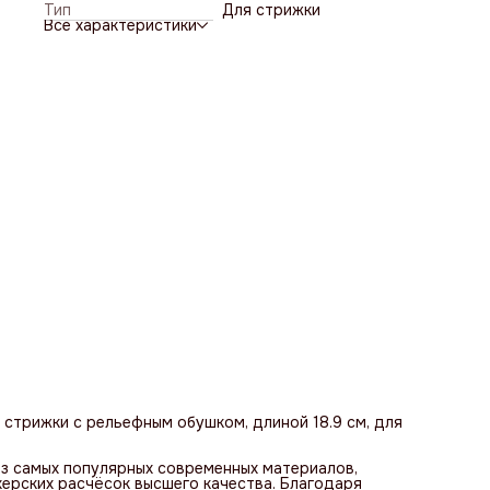
Тип
Для стрижки
химическим веществам, применяемым в парикмахерских,
Все характеристики
антистатическими свойствами,а также высокой
термостойкостью - максимальная температура нагрева 
150 градусов по Цельсию.
я стрижки с рельефным обушком, длиной 18.9 см, для
 из самых популярных современных материалов,
ерских расчёсок высшего качества. Благодаря