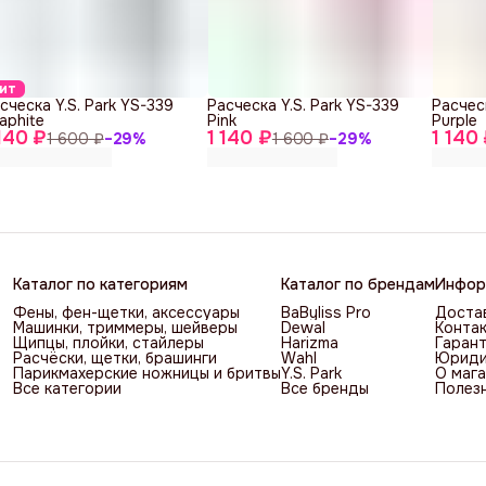
ит
сческа Y.S. Park YS-339
Расческа Y.S. Park YS-339
Расческ
aphite
Pink
Purple
 140 ₽
1 140 ₽
1 140
1 600 ₽
−
29
%
1 600 ₽
−
29
%
Каталог по категориям
Каталог по брендам
Инфор
Фены, фен-щетки, аксессуары
BaByliss Pro
Достав
Машинки, триммеры, шейверы
Dewal
Контак
Щипцы, плойки, стайлеры
Harizma
Гарант
Расчёски, щетки, брашинги
Wahl
Юриди
Парикмахерские ножницы и бритвы
Y.S. Park
О мага
Все категории
Все бренды
Полез