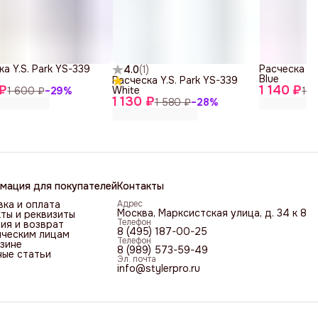
а Y.S. Park YS-339
Расческа Y.
4.0
(
1
)
Blue
Расческа Y.S. Park YS-339
 ₽
1 140 ₽
White
1 600 ₽
−
29
%
1 6
1 130 ₽
1 580 ₽
−
28
%
мация для покупателей
Контакты
ка и оплата
Адрес
Москва, Марксистская улица, д. 34 к 8
ты и реквизиты
Телефон
ия и возврат
8 (495) 187-00-25
ческим лицам
Телефон
зине
8 (989) 573-59-49
ные статьи
Эл. почта
info@stylerpro.ru