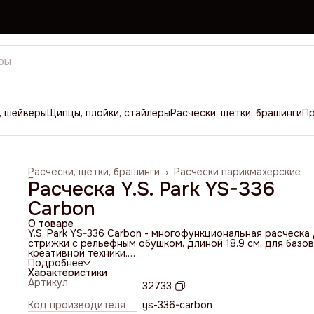
, шейверы
Щипцы, плойки, стайлеры
Расчёски, щетки, брашинги
П
Расчёски, щетки, брашинги
›
Расчески парикмахерские
Главная
›
Расческа Y.S. Park YS-336
Carbon
О товаре
Y.S. Park YS-336 Carbon - многофункциональная расческа
стрижки с рельефным обушком, длиной 18.9 см, для базов
креативной техники.
Карбон, из которого изготовлена расческа, является одн
Подробнее
самых популярных современных материалов, применяемы
Характеристики
для производства профессиональных парикмахерских
Артикул
32733
расчёсок высшего качества. Благодаря особым
характеристикам карбона, эти расчёски отличаются выс
Код производителя
ys-336-carbon
прочностью, надёжностью, невосприимчивостью к