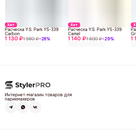
Хит
Хит
Х
Расческа Y.S. Park YS-339
Расческа Y.S. Park YS-339
Ра
Carbon
Camel
Gr
1 130 ₽
1 140 ₽
1
1 580 ₽
−
28
%
1 600 ₽
−
29
%
Интернет-магазин товаров для
парикмахеров