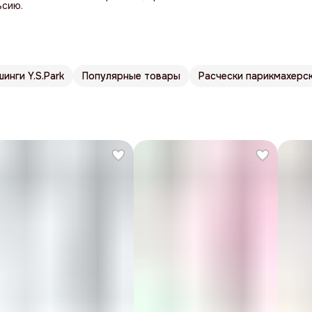
ьсию.
инги Y.S.Park
Популярные товары
Расчески парикмахерс