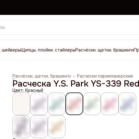
, шейверы
Щипцы, плойки, стайлеры
Расчёски, щетки, брашинги
П
Расчёски, щетки, брашинги
›
Расчески парикмахерские
Главная
›
Расческа Y.S. Park YS-339 Re
Цвет: Красный