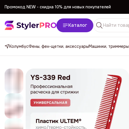
Промокод NEW -
cкидка 10% для новых покупателей
Промокод NEW -
cкидка 10% для новых покупателей
Каталог
Колумбус
Фены, фен-щетки, аксессуары
Машинки, триммеры