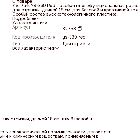
О товаре
Y.S. Park YS-339 Red - особая многофункциональная расч
для стрижки, длиной 18 см, для базовой и креативной тех
Особый состав высокотехнологичного пластика,
применяемого в авиакосмической промышленности, дела
Подробнее
эти расчески очень прочными, гибкими, упругими,
Характеристики
невосприимчивыми к химическим веществам, применяемы
Артикул
32758
парикмахерских, и термостойкими - до 220 градусов по
Цельсию.
Код производителя
ys-339-red
Тип
Для стрижки
Все характеристики
 для стрижки, длиной 18 см, для базовой и
го в авиакосмической промышленности, делает эти
выми к химическим веществам, применяемым в