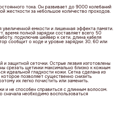
стоянного тока. Он развивает до 9000 колебаний
бой жесткости за небольшое количество проходов.
я увеличенной емкости и лишенная эффекта памяти.
т, время полной зарядки составляет всего 50
боту, подключив шейвер к сети, длина кабеля
ор сообщит о ходе и уровне зарядки: 30, 60 или
й и защитной сеточки. Острые лезвия изготовлены
бны срезать щетинки максимально близко к кожным
ся идеальной гладкости кожи. Сетка сделана из
, которое позволяет существенно снизить
оэтому их легко почистить или заменить.
и и не способен справиться с длинным волосом.
то сначала необходимо воспользоваться