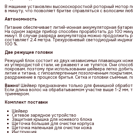
В машинке установлен высокоскоростной роторный мотор по
в минуту, что позволяет бритве справляться с волосами лю
Автономность
Питание обеспечивает литий-ионная аккумуляторная батаре
На одном заряде прибор способен проработать до 100 мину
минут. В случае разряда аккумулятора можно продолжить ра
составляет 2.4 метра. Трехуровневый светодиодный индикат
100 %.
Две режущие головки
Режущий блок состоит из двух независимых плавающих ноже
из углеродистой стали, не ржавеют и не тупятся. Они спосо
покровам, поэтому при использовании шейвера легко добить
лития и титана, с гипоаллергенным позолоченным покрытием
раздражение в процессе бритья. Сетка и головки съемные, п
Важно!
Шейвер предназначен только для финишной обработк
Если длина волос на обрабатываемом участке выше 1-2 мм, 
триммером.
Комплект поставки
Шейвер
Сетевое зарядное устройство
Защитная крышка для ножевого блока
Щеточка большая для очистки корпуса
Щеточка маленькая для очистки ножа
Инструкция