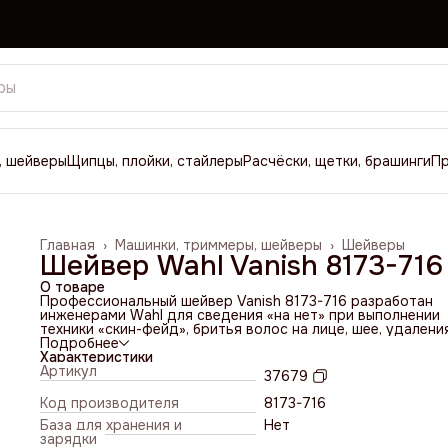
, шейверы
Щипцы, плойки, стайлеры
Расчёски, щетки, брашинги
П
Главная
›
Машинки, триммеры, шейверы
›
Шейверы
Шейвер Wahl Vanish 8173-716
О товаре
Профессиональный шейвер Vanish 8173-716 разработан
инженерами Wahl для сведения «на нет» при выполнении
техники «скин-фейд», бритья волос на лице, шее, удалени
«антенн» или других волосков длиной до 2 мм. Машинку
Подробнее
применяют в барбершопах или дома для сухого гладкого
Характеристики
бритья щетины или головы налысо.
Артикул
37679
Надежный двигатель
В машинке установлен высокоскоростной роторный мот
Код производителя
8173-716
постоянного тока. Он развивает до 9000 колебаний в ми
База для хранения и
Нет
что позволяет бритве справляться с волосами любой
зарядки
жесткости за небольшое количество проходов.