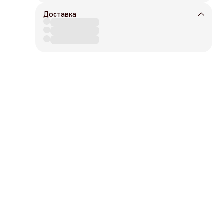
арея
Доставка
ном
мя
зряда
йвер
ый
ки:
з
бны
,
на,
е
тить
м, то