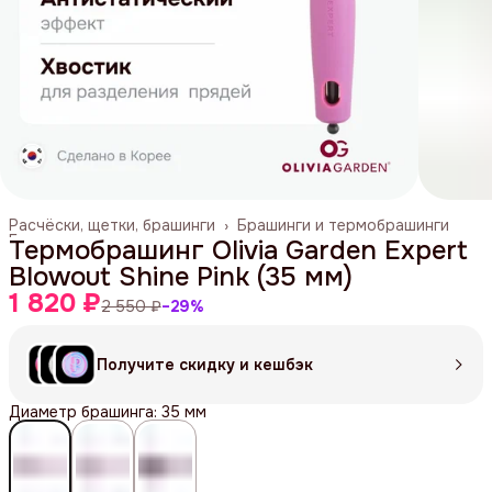
Расчёски, щетки, брашинги
›
Брашинги и термобрашинги
Главная
›
Термобрашинг Olivia Garden Expert
Blowout Shine Pink (35 мм)
1 820 ₽
2 550 ₽
−
29
%
Получите скидку и кешбэк
Диаметр брашинга: 35 мм