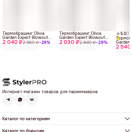
Термобрашинг Olivia
Термобрашинг Olivia
5.0
(
1
)
Garden Expert Blowout
Garden Expert Blowout
Термобр
2 040 ₽
Speed XL Wavy Bristles
2 030 ₽
Speed XL Wavy Bristles
Garden 
2 860 ₽
−
29
%
2 840 ₽
−
29
%
White&Grey (35 мм)
White&Grey (45 мм)
2 540
Speed X
Black La
Интернет-магазин товаров для парикмахеров
Каталог по категориям
Фены, фен-щетки, аксессуары
Машинки, триммеры, шейверы
Каталог по брендам