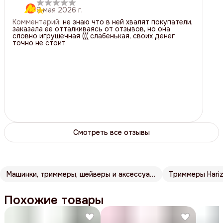
8 мая 2026 г.
3
звезды
0
Комментарий
:
не знаю что в ней хвалят покупатели,
2
звезды
0
заказала ее отталкиваясь от отзывов, но она
словно игрушечная ((( слабенькая, своих денег
1
звезда
1
точно не стоит
Смотреть все отзывы
Машинки, триммеры, шейверы и аксессуары Harizma
Триммеры Hari
Похожие товары