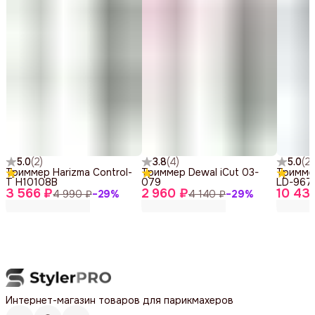
5.0
(
2
)
3.8
(
4
)
5.0
(
2
)
Триммер Harizma Control-
Триммер Dewal iCut 03-
Тримме
T H10108B
079
LD-967
3 566 ₽
2 960 ₽
10 43
4 990 ₽
−
29
%
4 140 ₽
−
29
%
Интернет-магазин товаров для парикмахеров