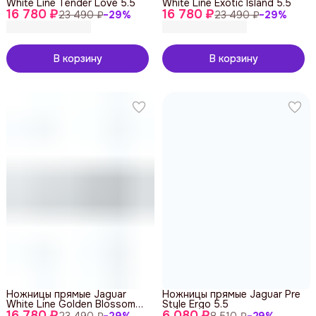
White Line Tender Love 5.5
White Line Exotic Island 5.5
16 780 ₽
16 780 ₽
23 490 ₽
−
29
%
23 490 ₽
−
29
%
В корзину
В корзину
Ножницы прямые Jaguar
Ножницы прямые Jaguar Pre
White Line Golden Blossom
Style Ergo 5.5
16 780 ₽
5.5
6 080 ₽
23 490 ₽
−
29
%
8 510 ₽
−
29
%