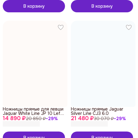
В корзину
В корзину
Ножницы прямые для левши
Ножницы прямые Jaguar
Jaguar White Line JP 10 Left
Silver Line CJ3 6.0
14 890 ₽
5.75
21 480 ₽
20 850 ₽
−
29
%
30 070 ₽
−
29
%
В корзину
В корзину