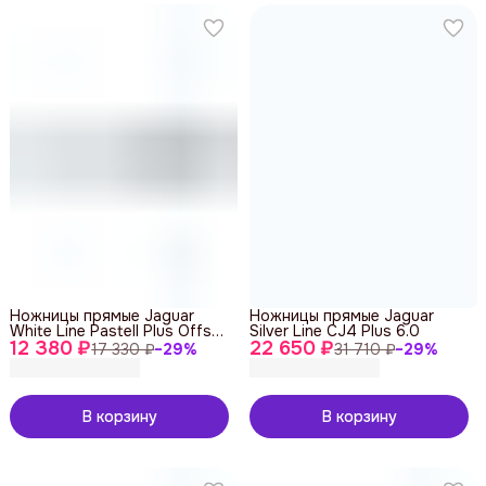
Ножницы прямые Jaguar
Ножницы прямые Jaguar
White Line Pastell Plus Offset
Silver Line CJ4 Plus 6.0
12 380 ₽
Lavender 5.5
22 650 ₽
17 330 ₽
−
29
%
31 710 ₽
−
29
%
В корзину
В корзину