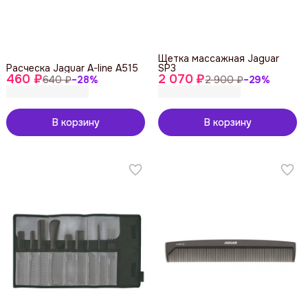
Щетка массажная Jaguar
Расческа Jaguar A-line A515
SP3
460 ₽
2 070 ₽
640 ₽
−
28
%
2 900 ₽
−
29
%
В корзину
В корзину